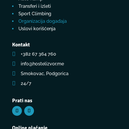
Transferi i izleti
Sport Climbing
Organizacija događaja
Uslovi korišćenja
Kontakt

+382 67 364 760

info@hostelizvor.me

Smokovac, Podgorica

24/7
Prati nas
Online plaćanje