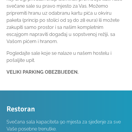
svečane sale su pravo mjesto za Vas. Možemo
pripremiti hranu uz odabranu kartu pića u okviru
paketa (princip po stolici od 19 do 28 eura) ili možete
zakupiti samo prostor i sa našim kompletnim
escajgom napraviti događaj u sopstvenoj režiji, sa
Vašom pićem i hranom.
Pogledajte sale koje se nalaze u našem hostelu i
pošaljite upit.
VELIKI PARKING OBEZBIJEĐEN.
Restoran
Svečana sala kapaciteta 90 mjesta za sjeđenje za sve
Vaše posebne trenutke.