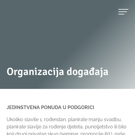
Organizacija događaja
JEDINSTVENA PONUDA U PODGORICI
Ukoliko slavite 1. rođendan, planirate manju svadbu,
planirate slavlje za rođenje djeteta, punoljetstvo ili bilo
koji drugi privatan skup (seminar, promocije itd.), naše