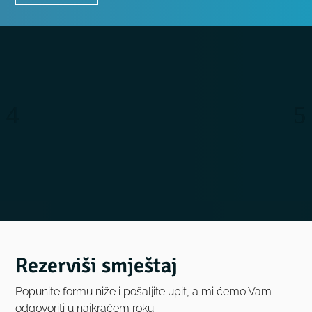
Rezerviši smještaj
Popunite formu niže i pošaljite upit, a mi ćemo Vam
odgovoriti u najkraćem roku.